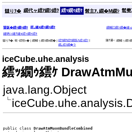
繝代ャ繧ｱ繝ｼ繧ｸ
繧ｯ繝ｩ繧ｹ
髱樊耳
讎りｦ�
髫主ｱ､繝�Μ繝ｼ
谺｡縺ｮ繧ｯ繝ｩ繧ｹ
蜑阪�繧ｯ繝ｩ繧ｹ
繝輔Ξ繝ｼ繝�縺
縺吶∋縺ｦ縺ｮ繧ｯ繝ｩ繧ｹ
繧ｳ繝ｳ繧ｹ繝医Λ繧ｯ繧ｿ
|
隧ｳ邏ｰ:
讎りｦ�:
蜈･繧悟ｭ� |
繝輔ぅ繝ｼ繝ｫ繝� |
繝輔ぅ繝ｼ繝
繝｡繧ｽ繝�ラ
iceCube.uhe.analysis
繧ｯ繝ｩ繧ｹ DrawAtmMu
java.lang.Object
iceCube.uhe.analysi
public class 
DrawAtmMuonBundleCombined