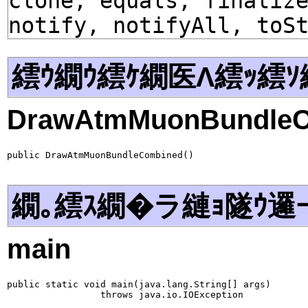
clone, equals, finaliz
notify, notifyAll, toS
繧ｳ繝ｳ繧ｹ繝医Λ繧ｯ繧ｿ
DrawAtmMuonBundle
public DrawAtmMuonBundleCombined()
繝｡繧ｽ繝�ラ縺ｮ隧ｳ邏
main
public static void main(java.lang.String[] args)

                 throws java.io.IOException