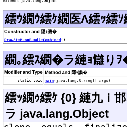
extends java.lang.Object
繧ｳ繝ｳ繧ｹ繝医Λ繧ｯ繧ｿ
Constructor and 隱ｬ譏�
DrawAtmMuonBundleCombined
()
繝｡繧ｽ繝�ラ縺ｮ讎りｦ
Modifier and Type
Method and 隱ｬ譏�
static void
main
(java.lang.String[] args)
繧ｯ繝ｩ繧ｹ {0} 縺九
ラ java.lang.Object