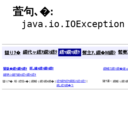
萓句､�:
java.io.IOException
繝代ャ繧ｱ繝ｼ繧ｸ
繧ｯ繝ｩ繧ｹ
髱樊耳
讎りｦ�
髫主ｱ､繝�Μ繝ｼ
谺｡縺ｮ繧ｯ繝ｩ繧ｹ
蜑阪�繧ｯ繝ｩ繧ｹ
繝輔Ξ繝ｼ繝�縺
縺吶∋縺ｦ縺ｮ繧ｯ繝ｩ繧ｹ
繧ｳ繝ｳ繧ｹ繝医Λ繧ｯ繧ｿ
|
隧ｳ邏ｰ:
讎りｦ�:
蜈･繧悟ｭ� |
繝輔ぅ繝ｼ繝ｫ繝� |
繝輔ぅ繝ｼ繝
繝｡繧ｽ繝�ラ