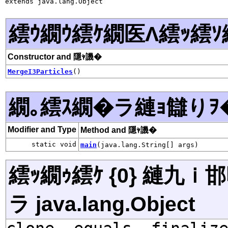
extends java.lang.Object
繧ｳ繝ｳ繧ｹ繝医Λ繧ｯ繧ｿ
Constructor and 隱ｬ譏�
MergeI3Particles
()
繝｡繧ｽ繝�ラ縺ｮ讎りｦ
Modifier and Type
Method and 隱ｬ譏�
static void
main
(java.lang.String[] args)
繧ｯ繝ｩ繧ｹ {0} 縺九
ラ java.lang.Object