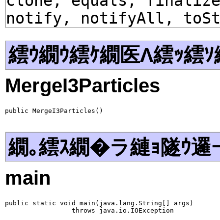
clone, equals, finaliz
notify, notifyAll, toS
繧ｳ繝ｳ繧ｹ繝医Λ繧ｯ繧ｿ
MergeI3Particles
public MergeI3Particles()
繝｡繧ｽ繝�ラ縺ｮ隧ｳ邏
main
public static void main(java.lang.String[] args)

                 throws java.io.IOException