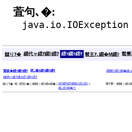
萓句､�:
java.io.IOException
繝代ャ繧ｱ繝ｼ繧ｸ
繧ｯ繝ｩ繧ｹ
髱樊耳
讎りｦ�
髫主ｱ､繝�Μ繝ｼ
谺｡縺ｮ繧ｯ繝ｩ繧ｹ
蜑阪�繧ｯ繝ｩ繧ｹ
繝輔Ξ繝ｼ繝�縺
縺吶∋縺ｦ縺ｮ繧ｯ繝ｩ繧ｹ
繧ｳ繝ｳ繧ｹ繝医Λ繧ｯ繧ｿ
|
隧ｳ邏ｰ:
讎りｦ�:
蜈･繧悟ｭ� |
繝輔ぅ繝ｼ繝ｫ繝� |
繝輔ぅ繝ｼ繝
繝｡繧ｽ繝�ラ