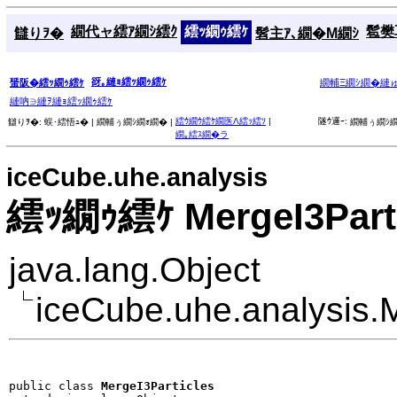
繝代ャ繧ｱ繝ｼ繧ｸ
繧ｯ繝ｩ繧ｹ
髱樊耳
讎りｦ�
髫主ｱ､繝�Μ繝ｼ
谺｡縺ｮ繧ｯ繝ｩ繧ｹ
蜑阪�繧ｯ繝ｩ繧ｹ
繝輔Ξ繝ｼ繝�縺
縺吶∋縺ｦ縺ｮ繧ｯ繝ｩ繧ｹ
繧ｳ繝ｳ繧ｹ繝医Λ繧ｯ繧ｿ
|
隧ｳ邏ｰ:
讎りｦ�:
蜈･繧悟ｭ� |
繝輔ぅ繝ｼ繝ｫ繝� |
繝輔ぅ繝ｼ繝
繝｡繧ｽ繝�ラ
iceCube.uhe.analysis
繧ｯ繝ｩ繧ｹ MergeI3Parti
java.lang.Object
iceCube.uhe.analysis.M
public class 
MergeI3Particles