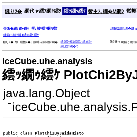
繝代ャ繧ｱ繝ｼ繧ｸ
繧ｯ繝ｩ繧ｹ
髱樊耳
讎りｦ�
髫主ｱ､繝�Μ繝ｼ
谺｡縺ｮ繧ｯ繝ｩ繧ｹ
蜑阪�繧ｯ繝ｩ繧ｹ
繝輔Ξ繝ｼ繝�縺
縺吶∋縺ｦ縺ｮ繧ｯ繝ｩ繧ｹ
繧ｳ繝ｳ繧ｹ繝医Λ繧ｯ繧ｿ
|
隧ｳ邏ｰ:
讎りｦ�:
蜈･繧悟ｭ� |
繝輔ぅ繝ｼ繝ｫ繝� |
繝輔ぅ繝ｼ繝
繝｡繧ｽ繝�ラ
iceCube.uhe.analysis
繧ｯ繝ｩ繧ｹ PlotChi2ByJ
java.lang.Object
iceCube.uhe.analysis.
public class 
PlotChi2ByJaidaHisto