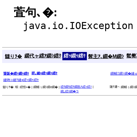
萓句､�:
java.io.IOException
繝代ャ繧ｱ繝ｼ繧ｸ
繧ｯ繝ｩ繧ｹ
髱樊耳
讎りｦ�
髫主ｱ､繝�Μ繝ｼ
谺｡縺ｮ繧ｯ繝ｩ繧ｹ
蜑阪�繧ｯ繝ｩ繧ｹ
繝輔Ξ繝ｼ繝�縺
縺吶∋縺ｦ縺ｮ繧ｯ繝ｩ繧ｹ
繧ｳ繝ｳ繧ｹ繝医Λ繧ｯ繧ｿ
|
隧ｳ邏ｰ:
讎りｦ�:
蜈･繧悟ｭ� |
繝輔ぅ繝ｼ繝ｫ繝� |
繝輔ぅ繝ｼ繝
繝｡繧ｽ繝�ラ