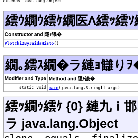
extends java.lang.Object
繧ｳ繝ｳ繧ｹ繝医Λ繧ｯ繧ｿ
Constructor and 隱ｬ譏�
PlotChi2ByJaidaHisto
()
繝｡繧ｽ繝�ラ縺ｮ讎りｦ
Modifier and Type
Method and 隱ｬ譏�
static void
main
(java.lang.String[] args)
繧ｯ繝ｩ繧ｹ {0} 縺九
ラ java.lang.Object