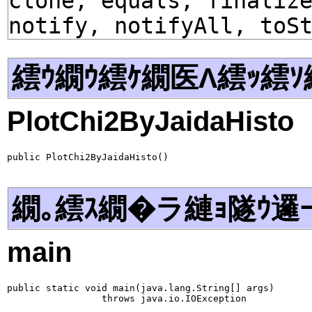
clone, equals, finaliz
notify, notifyAll, toS
繧ｳ繝ｳ繧ｹ繝医Λ繧ｯ繧ｿ
PlotChi2ByJaidaHisto
public PlotChi2ByJaidaHisto()
繝｡繧ｽ繝�ラ縺ｮ隧ｳ邏
main
public static void main(java.lang.String[] args)

                 throws java.io.IOException