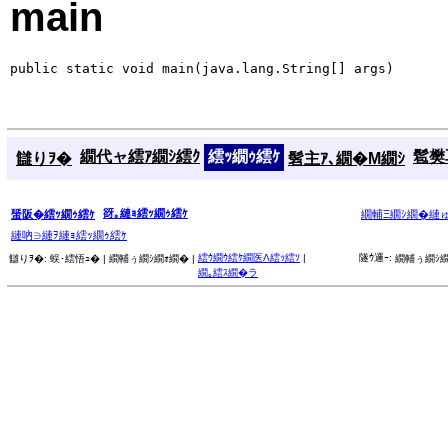
main
public static void main(java.lang.String[] args)
繝代ャ繧ｱ繝ｼ繧ｸ
繧ｯ繝ｩ繧ｹ
髱樊耳
讎りｦ�
髫主ｱ､繝�Μ繝ｼ
谺｡縺ｮ繧ｯ繝ｩ繧ｹ
蜑阪�繧ｯ繝ｩ繧ｹ
繝輔Ξ繝ｼ繝�縺
縺吶∋縺ｦ縺ｮ繧ｯ繝ｩ繧ｹ
繧ｳ繝ｳ繧ｹ繝医Λ繧ｯ繧ｿ
|
隧ｳ邏ｰ:
讎りｦ�:
蜈･繧悟ｭ� |
繝輔ぅ繝ｼ繝ｫ繝� |
繝輔ぅ繝ｼ繝
繝｡繧ｽ繝�ラ