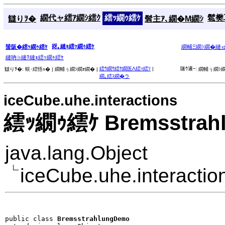
繝代ャ繧ｱ繝ｼ繧ｸ
繧ｯ繝ｩ繧ｹ
髱樊耳
讎りｦ�
髫主ｱ､繝�Μ繝ｼ
谺｡縺ｮ繧ｯ繝ｩ繧ｹ
蜑阪�繧ｯ繝ｩ繧ｹ
繝輔Ξ繝ｼ繝�縺
縺吶∋縺ｦ縺ｮ繧ｯ繝ｩ繧ｹ
繧ｳ繝ｳ繧ｹ繝医Λ繧ｯ繧ｿ
|
隧ｳ邏ｰ:
讎りｦ�:
蜈･繧悟ｭ� |
繝輔ぅ繝ｼ繝ｫ繝� |
繝輔ぅ繝ｼ繝
繝｡繧ｽ繝�ラ
iceCube.uhe.interactions
繧ｯ繝ｩ繧ｹ Bremsstrah
java.lang.Object
iceCube.uhe.interacti
public class 
BremsstrahlungDemo