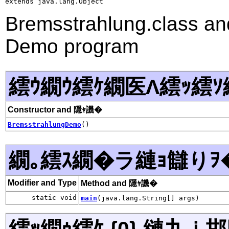
extends java.lang.Object
Bremsstrahlung.class an
Demo program
繧ｳ繝ｳ繧ｹ繝医Λ繧ｯ繧ｿ
Constructor and 隱ｬ譏�
BremsstrahlungDemo
()
繝｡繧ｽ繝�ラ縺ｮ讎りｦ
Modifier and Type
Method and 隱ｬ譏�
static void
main
(java.lang.String[] args)
繧ｯ繝ｩ繧ｹ {0} 縺九