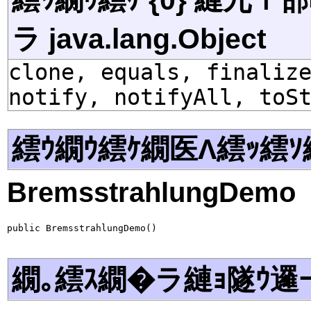
ラ java.lang.Object
clone, equals, finaliz
notify, notifyAll, toS
繧ｳ繝ｳ繧ｹ繝医Λ繧ｯ繧ｿ
BremsstrahlungDemo
public BremsstrahlungDemo()
繝｡繧ｽ繝�ラ縺ｮ隧ｳ邏