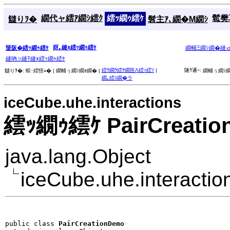
繝代ャ繧ｱ繝ｼ繧ｸ
繧ｯ繝ｩ繧ｹ
髱樊耳
讎りｦ�
髫主ｱ､繝�Μ繝ｼ
谺｡縺ｮ繧ｯ繝ｩ繧ｹ
蜑阪�繧ｯ繝ｩ繧ｹ
繝輔Ξ繝ｼ繝�縺
縺吶∋縺ｦ縺ｮ繧ｯ繝ｩ繧ｹ
繧ｳ繝ｳ繧ｹ繝医Λ繧ｯ繧ｿ
|
隧ｳ邏ｰ:
讎りｦ�:
蜈･繧悟ｭ� |
繝輔ぅ繝ｼ繝ｫ繝� |
繝輔ぅ繝ｼ繝
繝｡繧ｽ繝�ラ
iceCube.uhe.interactions
繧ｯ繝ｩ繧ｹ PairCreati
java.lang.Object
iceCube.uhe.interacti
public class 
PairCreationDemo