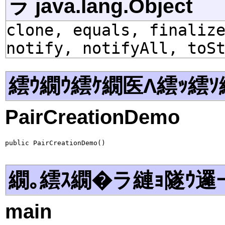
ラ java.lang.Object
clone, equals, finaliz
notify, notifyAll, toS
繧ｳ繝ｳ繧ｹ繝医Λ繧ｯ繧ｿ
PairCreationDemo
public PairCreationDemo()
繝｡繧ｽ繝�ラ縺ｮ隧ｳ邏
main