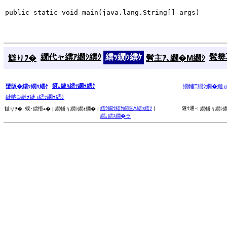
public static void main(java.lang.String[] args)
繝代ャ繧ｱ繝ｼ繧ｸ
繧ｯ繝ｩ繧ｹ
髱樊耳
讎りｦ�
髫主ｱ､繝�Μ繝ｼ
谺｡縺ｮ繧ｯ繝ｩ繧ｹ
蜑阪�繧ｯ繝ｩ繧ｹ
繝輔Ξ繝ｼ繝�縺
縺吶∋縺ｦ縺ｮ繧ｯ繝ｩ繧ｹ
繧ｳ繝ｳ繧ｹ繝医Λ繧ｯ繧ｿ
|
隧ｳ邏ｰ:
讎りｦ�:
蜈･繧悟ｭ� |
繝輔ぅ繝ｼ繝ｫ繝� |
繝輔ぅ繝ｼ繝
繝｡繧ｽ繝�ラ