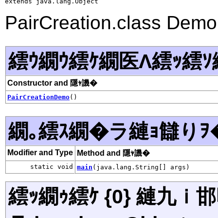
extends java.lang.Object
PairCreation.class Dem
繧ｳ繝ｳ繧ｹ繝医Λ繧ｯ繧ｿ
Constructor and 隱ｬ譏�
PairCreationDemo
()
繝｡繧ｽ繝�ラ縺ｮ讎りｦ
Modifier and Type
Method and 隱ｬ譏�
static void
main
(java.lang.String[] args)
繧ｯ繝ｩ繧ｹ {0} 縺九