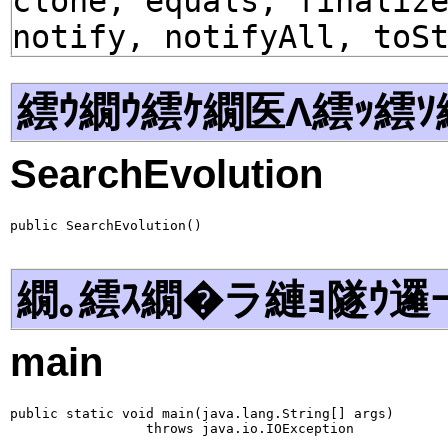
clone, equals, finaliz
notify, notifyAll, toS
繧ｳ繝ｳ繧ｹ繝医Λ繧ｯ繧ｿ
SearchEvolution
public SearchEvolution()
繝｡繧ｽ繝�ラ縺ｮ隧ｳ邏
main
public static void main(java.lang.String[] args)

                 throws java.io.IOException