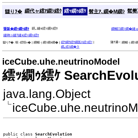
繝代ャ繧ｱ繝ｼ繧ｸ
繧ｯ繝ｩ繧ｹ
髱樊耳
讎りｦ�
髫主ｱ､繝�Μ繝ｼ
谺｡縺ｮ繧ｯ繝ｩ繧ｹ
蜑阪�繧ｯ繝ｩ繧ｹ
繝輔Ξ繝ｼ繝�縺
縺吶∋縺ｦ縺ｮ繧ｯ繝ｩ繧ｹ
繧ｳ繝ｳ繧ｹ繝医Λ繧ｯ繧ｿ
|
隧ｳ邏ｰ:
讎りｦ�:
蜈･繧悟ｭ� |
繝輔ぅ繝ｼ繝ｫ繝� |
繝輔ぅ繝ｼ繝
繝｡繧ｽ繝�ラ
iceCube.uhe.neutrinoModel
繧ｯ繝ｩ繧ｹ SearchEvolu
java.lang.Object
iceCube.uhe.neutrinoM
public class 
SearchEvolution