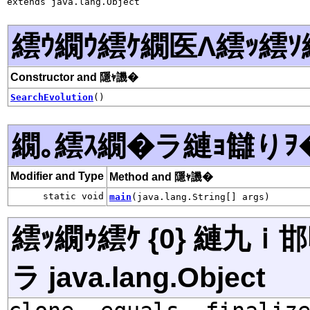
extends java.lang.Object
繧ｳ繝ｳ繧ｹ繝医Λ繧ｯ繧ｿ
Constructor and 隱ｬ譏�
SearchEvolution
()
繝｡繧ｽ繝�ラ縺ｮ讎りｦ
Modifier and Type
Method and 隱ｬ譏�
static void
main
(java.lang.String[] args)
繧ｯ繝ｩ繧ｹ {0} 縺九
ラ java.lang.Object