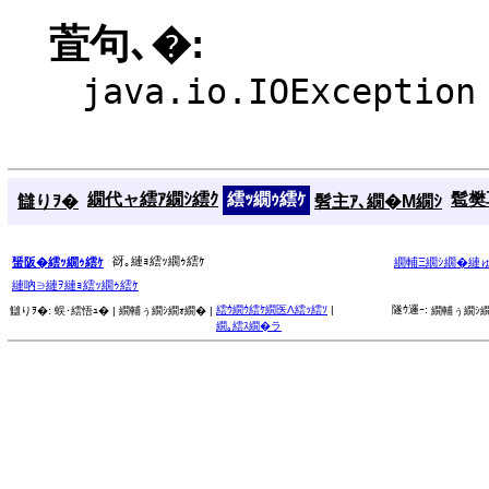
萓句､�:
java.io.IOException
繝代ャ繧ｱ繝ｼ繧ｸ
繧ｯ繝ｩ繧ｹ
髱樊耳
讎りｦ�
髫主ｱ､繝�Μ繝ｼ
谺｡縺ｮ繧ｯ繝ｩ繧ｹ
蜑阪�繧ｯ繝ｩ繧ｹ
繝輔Ξ繝ｼ繝�縺
縺吶∋縺ｦ縺ｮ繧ｯ繝ｩ繧ｹ
繧ｳ繝ｳ繧ｹ繝医Λ繧ｯ繧ｿ
|
隧ｳ邏ｰ:
讎りｦ�:
蜈･繧悟ｭ� |
繝輔ぅ繝ｼ繝ｫ繝� |
繝輔ぅ繝ｼ繝
繝｡繧ｽ繝�ラ