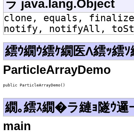
ラ java.lang.Object
clone, equals, finaliz
notify, notifyAll, toS
繧ｳ繝ｳ繧ｹ繝医Λ繧ｯ繧ｿ
ParticleArrayDemo
public ParticleArrayDemo()
繝｡繧ｽ繝�ラ縺ｮ隧ｳ邏
main