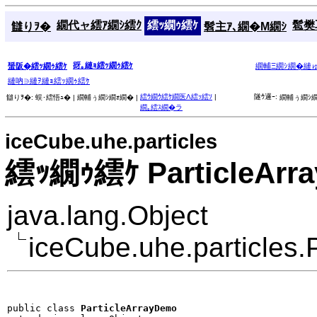
繝代ャ繧ｱ繝ｼ繧ｸ
繧ｯ繝ｩ繧ｹ
髱樊耳
讎りｦ�
髫主ｱ､繝�Μ繝ｼ
谺｡縺ｮ繧ｯ繝ｩ繧ｹ
蜑阪�繧ｯ繝ｩ繧ｹ
繝輔Ξ繝ｼ繝�縺
縺吶∋縺ｦ縺ｮ繧ｯ繝ｩ繧ｹ
繧ｳ繝ｳ繧ｹ繝医Λ繧ｯ繧ｿ
|
隧ｳ邏ｰ:
讎りｦ�:
蜈･繧悟ｭ� |
繝輔ぅ繝ｼ繝ｫ繝� |
繝輔ぅ繝ｼ繝
繝｡繧ｽ繝�ラ
iceCube.uhe.particles
繧ｯ繝ｩ繧ｹ ParticleArr
java.lang.Object
iceCube.uhe.particles.
public class 
ParticleArrayDemo