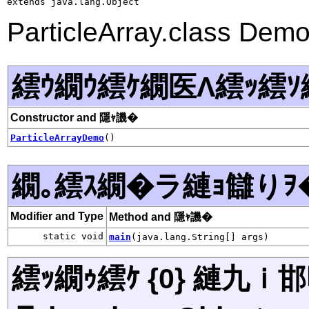
extends java.lang.Object
ParticleArray.class Dem
繧ｳ繝ｳ繧ｹ繝医Λ繧ｯ繧ｿ
Constructor and 隱ｬ譏�
ParticleArrayDemo
()
繝｡繧ｽ繝�ラ縺ｮ讎りｦ
Modifier and Type
Method and 隱ｬ譏�
static void
main
(java.lang.String[] args)
繧ｯ繝ｩ繧ｹ {0} 縺九