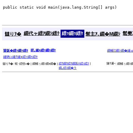
public static void main(java.lang.String[] args)
繝代ャ繧ｱ繝ｼ繧ｸ
繧ｯ繝ｩ繧ｹ
髱樊耳
讎りｦ�
髫主ｱ､繝�Μ繝ｼ
谺｡縺ｮ繧ｯ繝ｩ繧ｹ
蜑阪�繧ｯ繝ｩ繧ｹ
繝輔Ξ繝ｼ繝�縺
縺吶∋縺ｦ縺ｮ繧ｯ繝ｩ繧ｹ
繧ｳ繝ｳ繧ｹ繝医Λ繧ｯ繧ｿ
|
隧ｳ邏ｰ:
讎りｦ�:
蜈･繧悟ｭ� |
繝輔ぅ繝ｼ繝ｫ繝� |
繝輔ぅ繝ｼ繝
繝｡繧ｽ繝�ラ