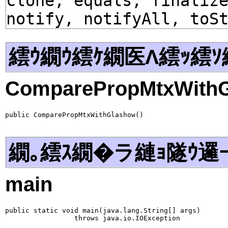
clone, equals, finaliz
notify, notifyAll, toS
繧ｳ繝ｳ繧ｹ繝医Λ繧ｯ繧ｿ
ComparePropMtxWith
public ComparePropMtxWithGlashow()
繝｡繧ｽ繝�ラ縺ｮ隧ｳ邏
main
public static void main(java.lang.String[] args)

                 throws java.io.IOException