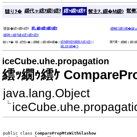
繝代ャ繧ｱ繝ｼ繧ｸ
繧ｯ繝ｩ繧ｹ
髱樊耳
讎りｦ�
髫主ｱ､繝�Μ繝ｼ
谺｡縺ｮ繧ｯ繝ｩ繧ｹ
蜑阪�繧ｯ繝ｩ繧ｹ
繝輔Ξ繝ｼ繝�縺
縺吶∋縺ｦ縺ｮ繧ｯ繝ｩ繧ｹ
繧ｳ繝ｳ繧ｹ繝医Λ繧ｯ繧ｿ
|
隧ｳ邏ｰ:
讎りｦ�:
蜈･繧悟ｭ� |
繝輔ぅ繝ｼ繝ｫ繝� |
繝輔ぅ繝ｼ繝
繝｡繧ｽ繝�ラ
iceCube.uhe.propagation
繧ｯ繝ｩ繧ｹ ComparePro
java.lang.Object
iceCube.uhe.propagat
public class 
ComparePropMtxWithGlashow