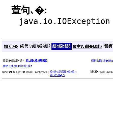
萓句､�:
java.io.IOException
繝代ャ繧ｱ繝ｼ繧ｸ
繧ｯ繝ｩ繧ｹ
髱樊耳
讎りｦ�
髫主ｱ､繝�Μ繝ｼ
谺｡縺ｮ繧ｯ繝ｩ繧ｹ
蜑阪�繧ｯ繝ｩ繧ｹ
繝輔Ξ繝ｼ繝�縺
縺吶∋縺ｦ縺ｮ繧ｯ繝ｩ繧ｹ
繧ｳ繝ｳ繧ｹ繝医Λ繧ｯ繧ｿ
|
隧ｳ邏ｰ:
讎りｦ�:
蜈･繧悟ｭ� |
繝輔ぅ繝ｼ繝ｫ繝� |
繝輔ぅ繝ｼ繝
繝｡繧ｽ繝�ラ