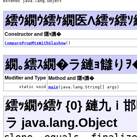
extends java.lang.Object
繧ｳ繝ｳ繧ｹ繝医Λ繧ｯ繧ｿ
Constructor and 隱ｬ譏�
ComparePropMtxWithGlashow
()
繝｡繧ｽ繝�ラ縺ｮ讎りｦ
Modifier and Type
Method and 隱ｬ譏�
static void
main
(java.lang.String[] args)
繧ｯ繝ｩ繧ｹ {0} 縺九
ラ java.lang.Object