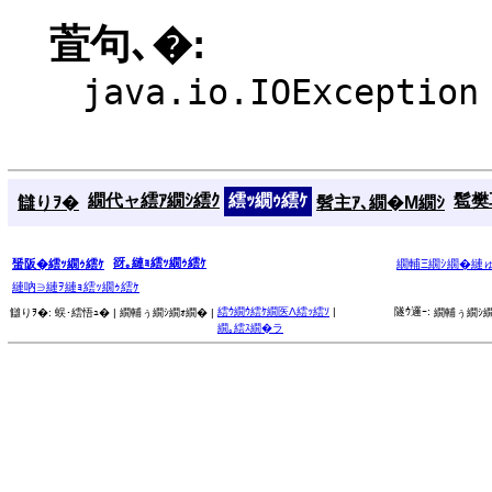
萓句､�:
java.io.IOException
繝代ャ繧ｱ繝ｼ繧ｸ
繧ｯ繝ｩ繧ｹ
髱樊耳
讎りｦ�
髫主ｱ､繝�Μ繝ｼ
谺｡縺ｮ繧ｯ繝ｩ繧ｹ
蜑阪�繧ｯ繝ｩ繧ｹ
繝輔Ξ繝ｼ繝�縺
縺吶∋縺ｦ縺ｮ繧ｯ繝ｩ繧ｹ
繧ｳ繝ｳ繧ｹ繝医Λ繧ｯ繧ｿ
|
隧ｳ邏ｰ:
讎りｦ�:
蜈･繧悟ｭ� |
繝輔ぅ繝ｼ繝ｫ繝� |
繝輔ぅ繝ｼ繝
繝｡繧ｽ繝�ラ