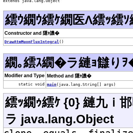
extends java.lang.Object
繧ｳ繝ｳ繧ｹ繝医Λ繧ｯ繧ｿ
Constructor and 隱ｬ譏�
DrawAtmMuonFluxIntegral
()
繝｡繧ｽ繝�ラ縺ｮ讎りｦ
Modifier and Type
Method and 隱ｬ譏�
static void
main
(java.lang.String[] args)
繧ｯ繝ｩ繧ｹ {0} 縺九
ラ java.lang.Object