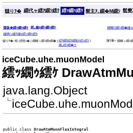
繝代ャ繧ｱ繝ｼ繧ｸ
繧ｯ繝ｩ繧ｹ
髱樊耳
讎りｦ�
髫主ｱ､繝�Μ繝ｼ
谺｡縺ｮ繧ｯ繝ｩ繧ｹ
蜑阪�繧ｯ繝ｩ繧ｹ
繝輔Ξ繝ｼ繝�縺
縺吶∋縺ｦ縺ｮ繧ｯ繝ｩ繧ｹ
繧ｳ繝ｳ繧ｹ繝医Λ繧ｯ繧ｿ
|
隧ｳ邏ｰ:
讎りｦ�:
蜈･繧悟ｭ� |
繝輔ぅ繝ｼ繝ｫ繝� |
繝輔ぅ繝ｼ繝
繝｡繧ｽ繝�ラ
iceCube.uhe.muonModel
繧ｯ繝ｩ繧ｹ DrawAtmMuo
java.lang.Object
iceCube.uhe.muonMode
public class 
DrawAtmMuonFluxIntegral