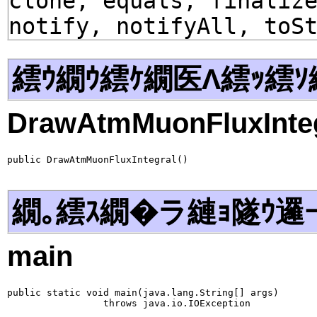
clone, equals, finaliz
notify, notifyAll, toS
繧ｳ繝ｳ繧ｹ繝医Λ繧ｯ繧ｿ
DrawAtmMuonFluxInte
public DrawAtmMuonFluxIntegral()
繝｡繧ｽ繝�ラ縺ｮ隧ｳ邏
main
public static void main(java.lang.String[] args)

                 throws java.io.IOException