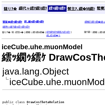
繝代ャ繧ｱ繝ｼ繧ｸ
繧ｯ繝ｩ繧ｹ
髱樊耳
讎りｦ�
髫主ｱ､繝�Μ繝ｼ
谺｡縺ｮ繧ｯ繝ｩ繧ｹ
蜑阪�繧ｯ繝ｩ繧ｹ
繝輔Ξ繝ｼ繝�縺
縺吶∋縺ｦ縺ｮ繧ｯ繝ｩ繧ｹ
繧ｳ繝ｳ繧ｹ繝医Λ繧ｯ繧ｿ
|
隧ｳ邏ｰ:
讎りｦ�:
蜈･繧悟ｭ� |
繝輔ぅ繝ｼ繝ｫ繝� |
繝輔ぅ繝ｼ繝
繝｡繧ｽ繝�ラ
iceCube.uhe.muonModel
繧ｯ繝ｩ繧ｹ DrawCosThet
java.lang.Object
iceCube.uhe.muonMode
public class 
DrawCosThetaRelation