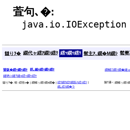
萓句､�:
java.io.IOException
繝代ャ繧ｱ繝ｼ繧ｸ
繧ｯ繝ｩ繧ｹ
髱樊耳
讎りｦ�
髫主ｱ､繝�Μ繝ｼ
谺｡縺ｮ繧ｯ繝ｩ繧ｹ
蜑阪�繧ｯ繝ｩ繧ｹ
繝輔Ξ繝ｼ繝�縺
縺吶∋縺ｦ縺ｮ繧ｯ繝ｩ繧ｹ
繧ｳ繝ｳ繧ｹ繝医Λ繧ｯ繧ｿ
|
隧ｳ邏ｰ:
讎りｦ�:
蜈･繧悟ｭ� |
繝輔ぅ繝ｼ繝ｫ繝� |
繝輔ぅ繝ｼ繝
繝｡繧ｽ繝�ラ