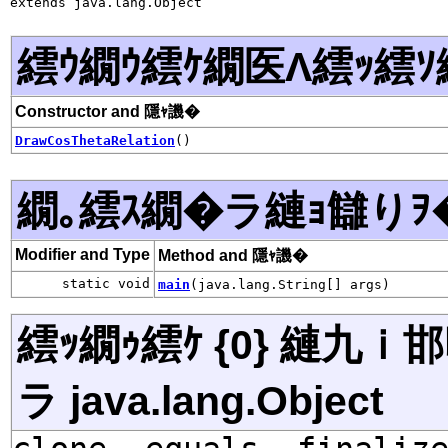
extends java.lang.Object
繧ｳ繝ｳ繧ｹ繝医Λ繧ｯ繧ｿ
Constructor and 隱ｬ譏�
DrawCosThetaRelation
()
繝｡繧ｽ繝�ラ縺ｮ讎りｦ
Modifier and Type
Method and 隱ｬ譏�
static void
main
(java.lang.String[] args)
繧ｯ繝ｩ繧ｹ {0} 縺九
ラ java.lang.Object