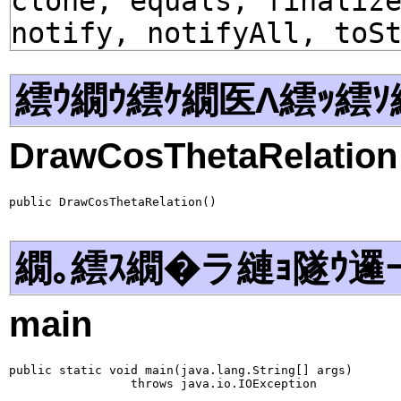
clone, equals, finaliz
notify, notifyAll, toS
繧ｳ繝ｳ繧ｹ繝医Λ繧ｯ繧ｿ
DrawCosThetaRelation
public DrawCosThetaRelation()
繝｡繧ｽ繝�ラ縺ｮ隧ｳ邏
main
public static void main(java.lang.String[] args)

                 throws java.io.IOException